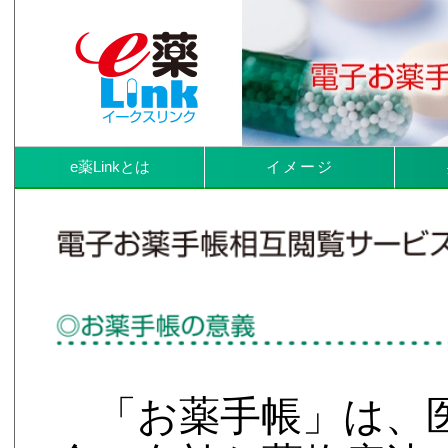
e薬Linkとは
イメージ
「お薬手帳」は、