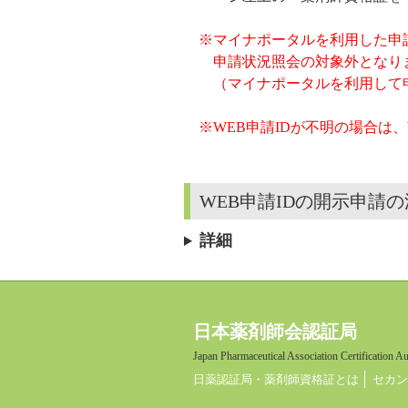
※マイナポータルを利用した申請
申請状況照会の対象外となり
（マイナポータルを利用して申
※WEB申請IDが不明の場合は
WEB申請IDの開示申請
詳細
日本薬剤師会認証局
Japan Pharmaceutical Association Certification A
日薬認証局・薬剤師資格証とは
セカン