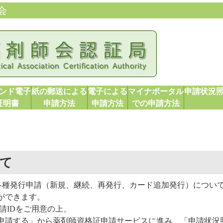
会
ンド電子
紙の郵送による
電子による
マイナポータル
申請状況
証明書
申請方法
申請方法
での申請方法
て
各種発行申請（新規、継続、再発行、カード追加発行）につい
ができます。
請IDをご用意の上、
請する」から薬剤師資格証申請サービスに進み、「申請状況