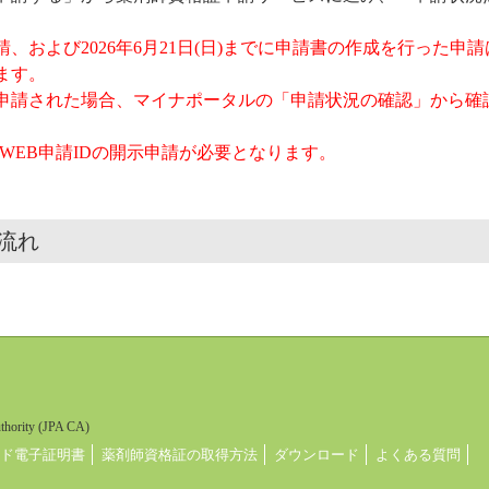
、および2026年6月21日(日)までに申請書の作成を行った申請
ます。
請された場合、マイナポータルの「申請状況の確認」から確
、WEB申請IDの開示申請が必要となります。
の流れ
uthority (JPA CA)
ド電子証明書
薬剤師資格証の取得方法
ダウンロード
よくある質問