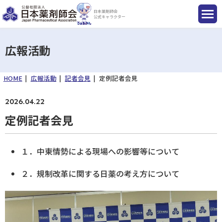
日本薬剤師会
公式キャラクター
広報活動
HOME
広報活動
記者会見
定例記者会見
国民のみなさまへ
2026.04.22
薬剤師のみなさまへ
定例記者会見
会員のみなさまへ
１．中東情勢による現場への影響等について
薬剤師を目指す方へ
２．規制改革に関する日薬の考え方について
入会のご案内