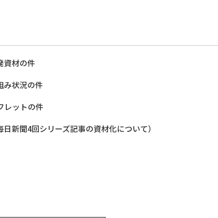
発資材の件
組み状況の件
フレットの件
毎日新聞4回シリーズ記事の資材化について）