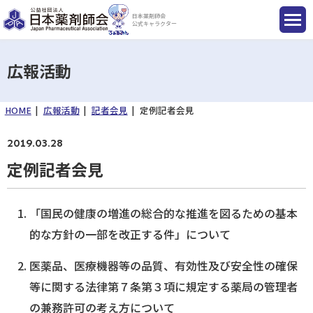
日本薬剤師会
公式キャラクター
広報活動
HOME
広報活動
記者会見
定例記者会見
国民のみなさまへ
2019.03.28
薬剤師のみなさまへ
定例記者会見
会員のみなさまへ
「国民の健康の増進の総合的な推進を図るための基本
的な方針の一部を改正する件」について
薬剤師を目指す方へ
医薬品、医療機器等の品質、有効性及び安全性の確保
等に関する法律第７条第３項に規定する薬局の管理者
入会のご案内
の兼務許可の考え方について