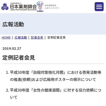
日本薬剤師会
公式キャラクター
広報活動
HOME
広報活動
記者会見
定例記者会見
国民のみなさまへ
2019.02.27
薬剤師のみなさまへ
定例記者会見
会員のみなさまへ
平成30年度「自殺対策強化月間」における啓発活動等
の推進(依頼)および広報用ポスターの掲示について
薬剤師を目指す方へ
平成30年度「女性の健康週間」に対する協力依頼につ
いて
入会のご案内