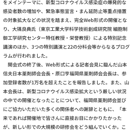
をメインテーマに、新型コロナウイルス感染症の爆発的な
感染者数の増加や、緊急事態宣言・まん延防止等重点措置
ログイン
の対象拡大などの状況を踏まえ、完全Web形式の開催とな
り、大隅良典氏（東京工業大学科学技術創成研究院 細胞制
御工学研究センター特任教授・栄誉教授）による特別記念
講演のほか、3つの特別講演と22の分科会等からなるプログ
ラムが行われました。
開会式の終了後、Web形式による記者会見に臨んだ山本
信夫日本薬剤師会会長・原口亨福岡県薬剤師会会長は、参
加登録者数が1万名を超えたことを報告しました。また、山
本会長は、新型コロナウイルス感染拡大という厳しい状況
の中での開催となったことについて、福岡県薬剤師会並び
にご協力いただいた多くの関係者への謝辞とともに、「本
来であれば開催地で皆さんに直接お目にかかりたかった
が、新しい形での大規模の研修会をどう組んでいくか。こ