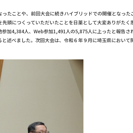
ったことや、前回大会に続きハイブリッドでの開催となった
を先頭につくっていただいたことを日薬として大変ありがたく
4,384人、Web参加1,491人の5,875人に上ったと報告
ると述べました。次回大会は、令和６年９月に埼玉県において