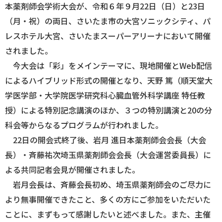
本薬剤師会学術大会が、令和６年９月22日（日）と23日
（月・祝）の両日、さいたま市の大宮ソニックシティ、パ
ログイン
レスホテル大宮、さいたまスーパーアリーナにおいて開催
されました。
今大会は「彩」をメインテーマに、現地開催とWeb配信
によるハイブリッド形式の開催となり、天野 篤（順天堂大
学医学部・大学院医学研究科心臓血管外科学講座 特任教
授）による特別記念講演のほか、３つの特別講演と20の分
科会等からなるプログラムが行われました。
22日の開会式終了後、岩月 進日本薬剤師会会長（大会
長）・斉藤祐次埼玉県薬剤師会会長（大会運営委員長）に
よる共同記者会見が開催されました。
岩月会長は、斉藤会長初め、埼玉県薬剤師会のご尽力に
より無事開催できたこと、多くの方にご参加をいただいた
ことに、まずもって感謝したいと述べました。また、主催