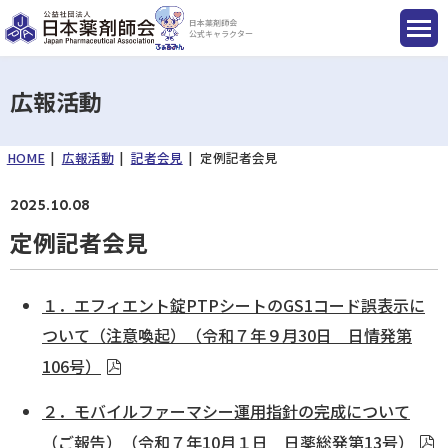
日本薬剤師会
公式キャラクター
広報活動
HOME
広報活動
記者会見
定例記者会見
国民のみなさまへ
2025.10.08
薬剤師のみなさまへ
定例記者会見
会員のみなさまへ
１．エフィエント錠PTPシートのGS1コード誤表示に
ついて（注意喚起）（令和７年９月30日 日情発第
薬剤師を目指す方へ
106号）
２．モバイルファーマシー運用指針の完成について
入会のご案内
（ご報告）（令和７年10月１日 日薬総発第13号）