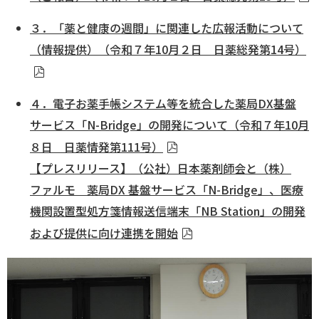
３．「薬と健康の週間」に関連した広報活動について
ログイン
（情報提供）（令和７年10月２日 日薬総発第14号）
４．電子お薬手帳システム等を統合した薬局DX基盤
サービス「N-Bridge」の開発について（令和７年10月
８日 日薬情発第111号）
【プレスリリース】（公社）日本薬剤師会と（株）
ファルモ 薬局DX 基盤サービス「N-Bridge」、医療
機関設置型処⽅箋情報送信端末「NB Station」の開発
および提供に向け連携を開始