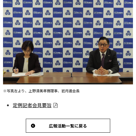
ログイン
※写真左より、上野清美専務理事、岩月進会長
定例記者会見要旨
広報活動一覧に戻る