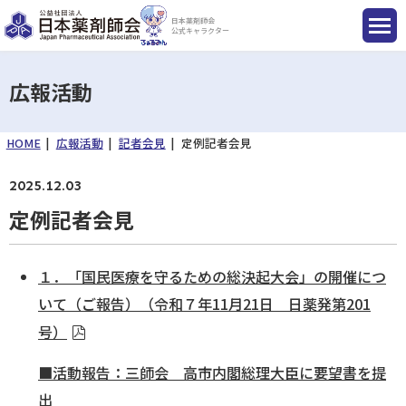
日本薬剤師会
公式キャラクター
広報活動
HOME
広報活動
記者会見
定例記者会見
国民のみなさまへ
2025.12.03
薬剤師のみなさまへ
定例記者会見
会員のみなさまへ
１．「国民医療を守るための総決起大会」の開催につ
いて（ご報告）（令和７年11月21日 日薬発第201
薬剤師を目指す方へ
号）
■活動報告：三師会 高市内閣総理大臣に要望書を提
入会のご案内
出