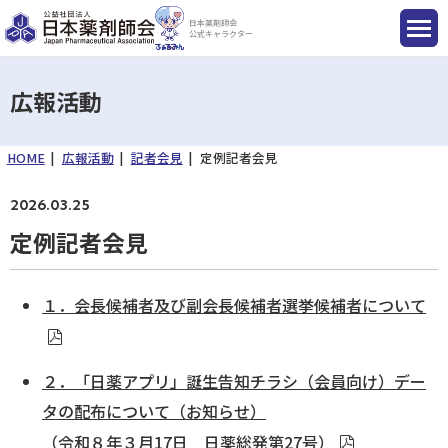
日本薬剤師会
公式キャラクター
広報活動
HOME
広報活動
記者会見
定例記者会見
国民のみなさまへ
2026.03.25
薬剤師のみなさまへ
定例記者会見
会員のみなさまへ
１．会長候補者及び副会長候補者選挙候補者について
薬剤師を目指す方へ
２．「日薬アプリ」誕生告知チラシ（会員向け）デー
タの配布について（お知らせ）
入会のご案内
（令和８年３月17日 日薬総発第27号）