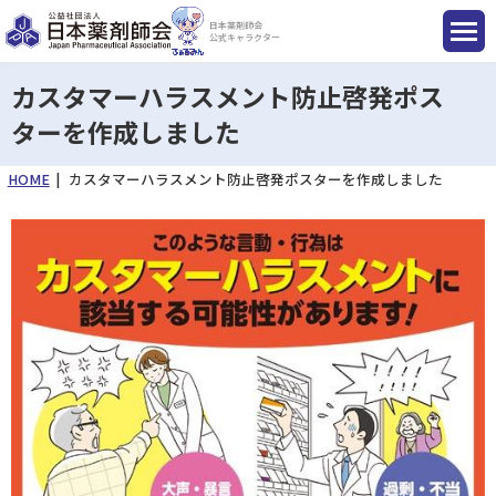
日本薬剤師会
公式キャラクター
カスタマーハラスメント防止啓発ポス
ターを作成しました
国民のみなさまへ
HOME
カスタマーハラスメント防止啓発ポスターを作成しました
薬剤師のみなさまへ
会員のみなさまへ
薬剤師を目指す方へ
入会のご案内