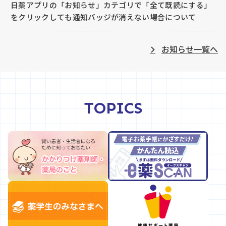
日薬アプリの「お知らせ」カテゴリで「全て既読にする」
をクリックしても通知バッジが消えない場合について
2026.08.05
会員向け
お知らせ一覧へ
セルフメディケーション税制対象品目リスト（9月分）を
掲載しました。
2026.08.05
薬剤師向け
TOPICS
令和７年度厚生労働省医薬局医薬品審査管理課事業「緊急
避妊薬販売に係る環境整備のための調査事業」報告書 につ
いて
2026.08.03
会員向け
日薬メールナビアーカイブサービスのIDとパスワードの変
更
2026.07.31
薬剤師向け