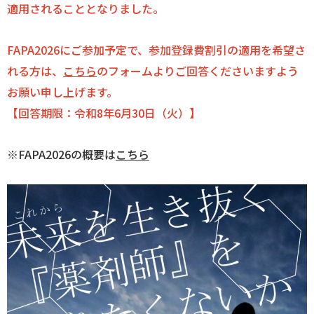
適用されることとなりました。
ログイン
FAPA2026にご参加予定で、参加登録費割引の適用を希望さ
れる方は、
こちら
のフォームよりご回答くださいますよう
お願い申し上げます。
【回答期限：令和8年6月30日（火）】
※FAPA2026の概要は
こちら