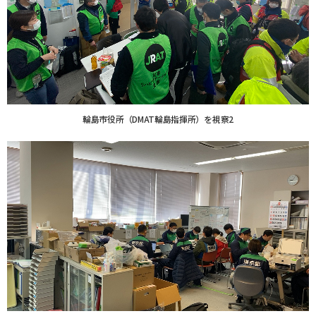
輪島市役所（DMAT輪島指揮所）を視察2