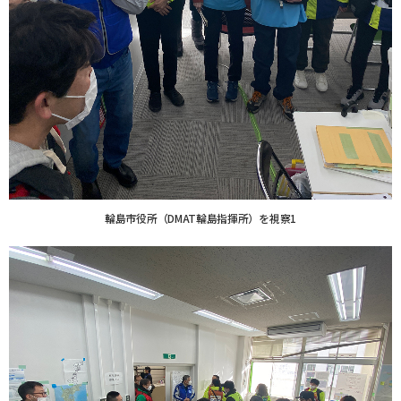
輪島市役所（DMAT輪島指揮所）を視察1