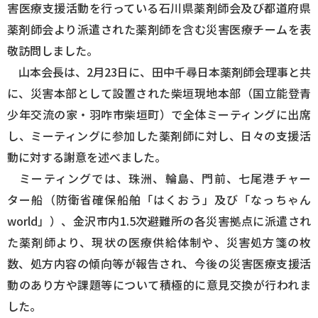
害医療支援活動を行っている石川県薬剤師会及び都道府県
薬剤師会より派遣された薬剤師を含む災害医療チームを表
ログイン
敬訪問しました。
山本会長は、2月23日に、田中千尋日本薬剤師会理事と共
に、災害本部として設置された柴垣現地本部（国立能登青
少年交流の家・羽咋市柴垣町）で全体ミーティングに出席
し、ミーティングに参加した薬剤師に対し、日々の支援活
動に対する謝意を述べました。
ミーティングでは、珠洲、輪島、門前、七尾港チャー
ター船（防衛省確保船舶「はくおう」及び「なっちゃん
world」）、金沢市内1.5次避難所の各災害拠点に派遣され
た薬剤師より、現状の医療供給体制や、災害処方箋の枚
数、処方内容の傾向等が報告され、今後の災害医療支援活
動のあり方や課題等について積極的に意見交換が行われま
した。