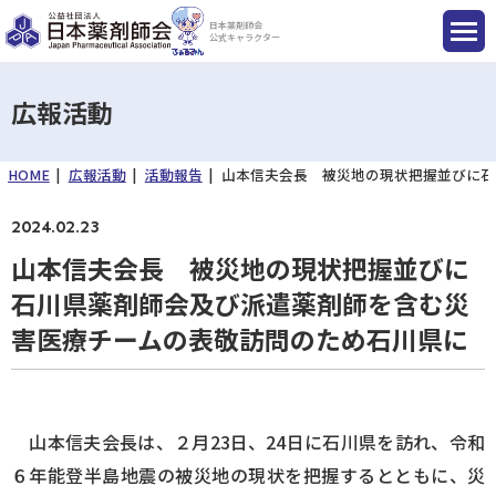
日本薬剤師会
公式キャラクター
広報活動
HOME
広報活動
活動報告
山本信夫会長 被災地の現状把握並びに石
国民のみなさまへ
2024.02.23
薬剤師のみなさまへ
山本信夫会長 被災地の現状把握並びに
石川県薬剤師会及び派遣薬剤師を含む災
会員のみなさまへ
害医療チームの表敬訪問のため石川県に
薬剤師を目指す方へ
山本信夫会長は、２月23日、24日に石川県を訪れ、令和
６年能登半島地震の被災地の現状を把握するとともに、災
入会のご案内