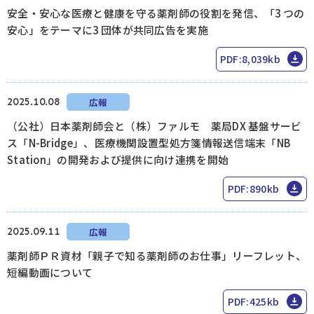
安全・安心な医療と健康を守る薬剤師の役割を発信、「3 つの
安心」をテーマに3 団体が共同広告を実施
ログイン
PDF:8,039kb
2025.10.08
広報
（公社）日本薬剤師会と（株）ファルモ 薬局DX 基盤サービ
ス「N-Bridge」、医療機関設置型処⽅箋情報送信端末「NB
Station」の開発および提供に向け連携を開始
PDF:890kb
2025.09.11
広報
薬剤師ＰＲ資材「親子で知る薬剤師のお仕事」リーフレット、
短編動画について
PDF:425kb