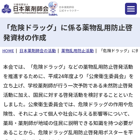
日本薬剤師会
公式キャラクター
「危険ドラッグ」に係る薬物乱用防止啓
発資材の作成
国民のみなさまへ
HOME
日本薬剤師会の活動
薬物乱用防止活動
「危険ドラッグ」に係
本会では、「危険ドラッグ」などの薬物乱用防止啓発活動
薬剤師のみなさまへ
を推進するために、平成24年度より「公衆衛生委員会」を
立ち上げ、学校薬剤師が行う一次予防である未然防止啓発
会員のみなさまへ
活動に加え、国民に対する啓発活動を検討することといた
しました。公衆衛生委員会では、危険ドラッグの作用や危
薬剤師を目指す方へ
険性、それによって個人や社会に与える影響等について、
薬局・薬剤師が地域の住民に説明できる知識を持つ必要が
あることから、危険ドラッグ乱用防止啓発用ポスターを平
入会のご案内