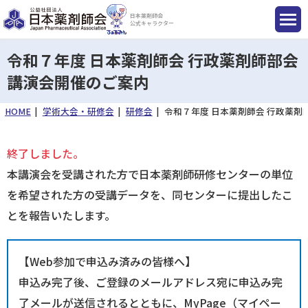
日本薬剤師会
公式キャラクター
令和７年度 日本薬剤師会 行政薬剤師部会
講演会開催のご案内
国民のみなさまへ
HOME
学術大会・研修会
研修会
令和７年度 日本薬剤師会 行政薬剤
終了しました。
薬剤師のみなさまへ
本講演会を受講された方で日本薬剤師研修センターの単位
を希望された方の受講データを、同センターに提出したこ
会員のみなさまへ
とを報告いたします。
薬剤師を目指す方へ
【Web参加で申込み済みの皆様へ】
申込み完了後、ご登録のメールアドレス宛に申込み完
入会のご案内
了メールが送信されるとともに、MyPage（マイペー